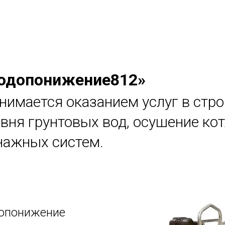
одопонижение812»
анимается оказанием услуг в стро
вня грунтовых вод, осушение кот
нажных систем.
допонижение