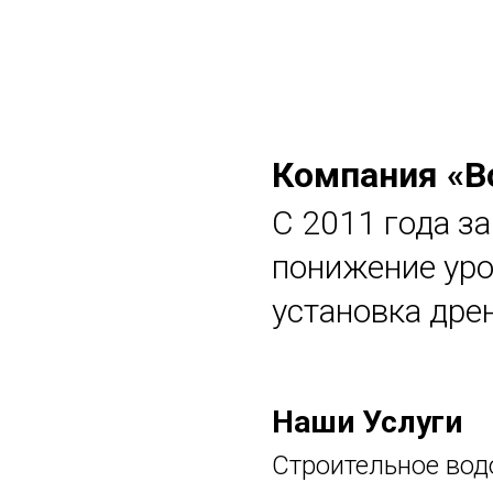
Компания «В
С 2011 года з
понижение уро
установка дре
Наши Услуги
Строительное во