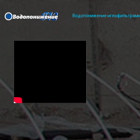
Водопонижение иглофильтрам