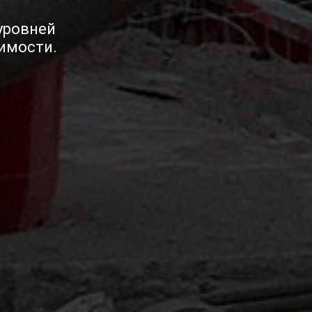
уровней
оимости.