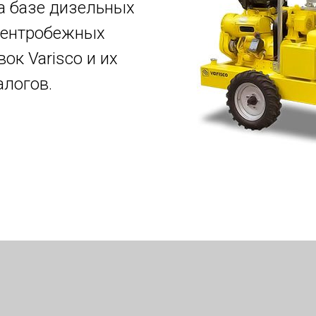
а базе дизельных
центробежных
ок Varisco и их
алогов.